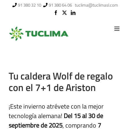
Saltar
91 380 32 10
91 380 64 06
tuclima@tuclimasl.com
al
contenido
Tu caldera Wolf de regalo
con el 7+1 de Ariston
¡Este invierno atrévete con la mejor
tecnología alemana!
Del 15 al 30 de
septiembre de 2025
, comprando
7