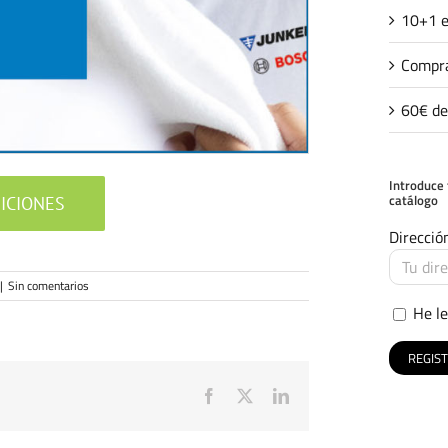
10+1 e
Compra
60€ de
Introduce 
catálogo
ICIONES
Direcció
|
Sin comentarios
He le
Facebook
X
LinkedIn