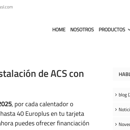
asl.com
HOME
NOSOTROS
PRODUCTOS
stalación de ACS con
HAB
blog (
 2025
, por cada calentador o
Notici
 hasta 40 Europlus en tu tarjeta
ahora puedes ofrecer financiación
Noved