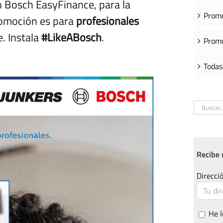
n Bosch EasyFinance, para la
Promo
romoción es para
profesionales
e. Instala
#LikeABosch
.
Promo
Todas
Buscar:
Recibe 
Direcció
He l