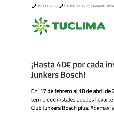
Saltar
91 380 32 10
91 380 64 06
tuclima@tuclim
al
contenido
¡Hasta 40€ por cada in
Junkers Bosch!
Del
17 de febrero al 18 de abril de
termo que instales puedes llevarte
Club Junkers Bosch plus
. Además, 