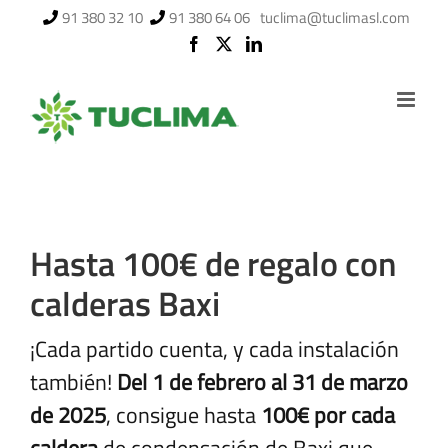
Saltar
91 380 32 10
91 380 64 06
tuclima@tuclimasl.com
al
contenido
Hasta 100€ de regalo con
calderas Baxi
¡Cada partido cuenta, y cada instalación
también!
Del 1 de febrero al 31 de marzo
de 2025
, consigue hasta
100€ por cada