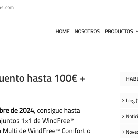
asl.com
HOME
NOSOTROS
PRODUCTOS
ento hasta 100€ +
HAB
blog (
mbre de 2024
, consigue hasta
Notici
juntos 1×1 de WindFree™
a Multi de WindFree™ Comfort o
Noved