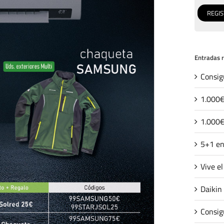
Entradas 
Consig
1.000€
1.000€
5+1 en
Vive e
Daikin
Consig