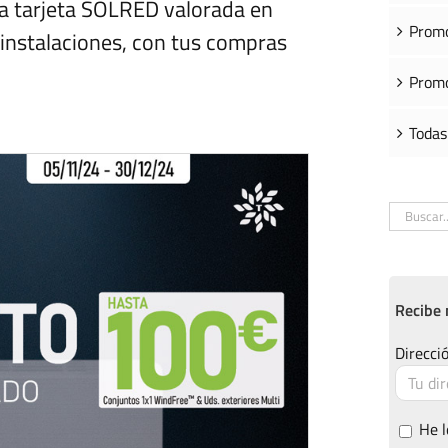
na tarjeta SOLRED valorada en
Promo
 instalaciones, con tus compras
Promo
Todas
Buscar:
Recibe 
Direcció
He l