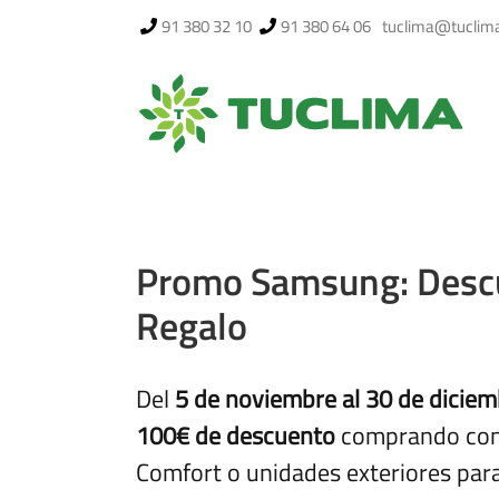
Saltar
91 380 32 10
91 380 64 06
tuclima@tuclim
al
contenido
Promo Samsung: Descu
Regalo
Del
5 de noviembre al 30 de dicie
100€ de descuento
comprando con
Comfort o unidades exteriores par