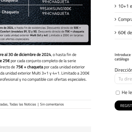
10+1 e
Compra
60€ de
re al 30 de diciembre de 2024
, o hasta fin de
Introduce 
catálogo
de 25€
por cada conjunto completo de la serie
irecto de
75€ + chaqueta
por cada unidad exterior
Direcció
da unidad exterior Multi 3×1 y 4×1. Limitado a 200€
l profesional y no compatible con ofertas especiales.
He le
zadas
,
Todas las Noticias
|
Sin comentarios