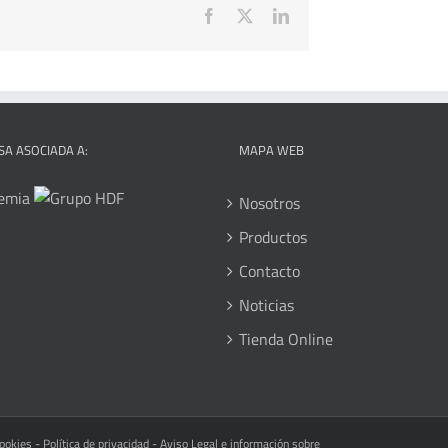
Facebook
X
LinkedIn
A ASOCIADA A:
MAPA WEB
Nosotros
Productos
Contacto
Noticias
Tienda Online
cookies
-
Política de privacidad
-
Aviso Legal e información sobre