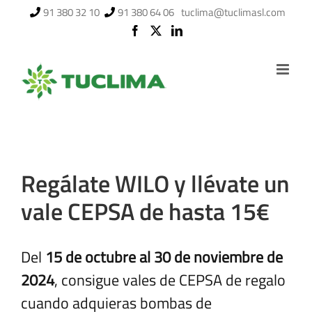
Saltar
91 380 32 10
91 380 64 06
tuclima@tuclimasl.com
al
contenido
Regálate WILO y llévate un
vale CEPSA de hasta 15€
Del
15 de octubre al 30 de noviembre de
2024
, consigue vales de CEPSA de regalo
cuando adquieras bombas de