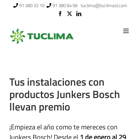
Saltar
91 380 32 10
91 380 64 06
tuclima@tuclimasl.com
al
contenido
Tus instalaciones con
productos Junkers Bosch
llevan premio
¡Empieza el año como te mereces con
Junkers Bosch! Desde el
1 de enero al 29