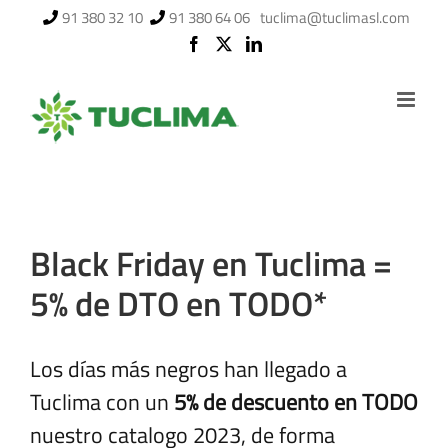
Saltar
91 380 32 10
91 380 64 06
tuclima@tuclimasl.com
al
contenido
Black Friday en Tuclima =
5% de DTO en TODO*
Los días más negros han llegado a
Tuclima con un
5% de descuento en TODO
nuestro catalogo 2023, de forma