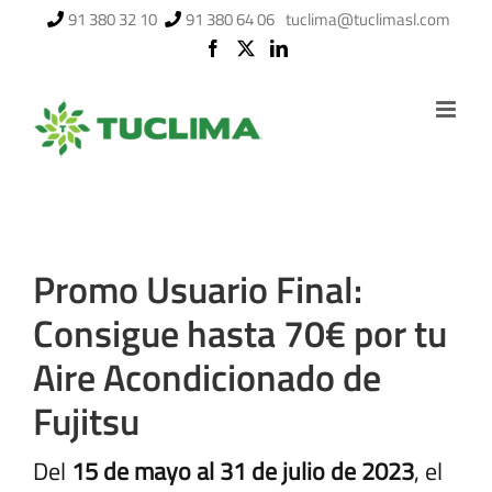
Saltar
91 380 32 10
91 380 64 06
tuclima@tuclimasl.com
al
contenido
Promo Usuario Final:
Consigue hasta 70€ por tu
Aire Acondicionado de
Fujitsu
Del
15 de mayo al 31 de julio de 2023
, el