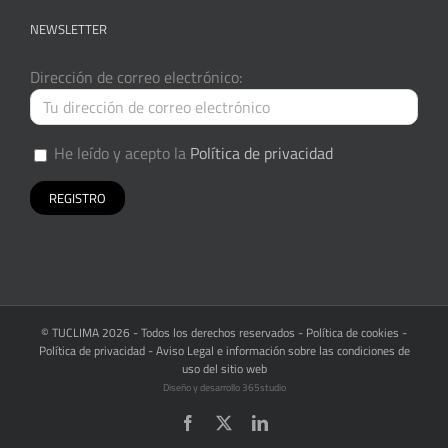
NEWSLETTER
Dirección de correo electrónico:
He leído y acepto la
Política de privacidad
© TUCLIMA
2026 - Todos los derechos reservados -
Política de cookies
-
Política de privacidad
-
Aviso Legal e información sobre las condiciones de
uso del sitio web
Diseño y desarrollo
365studio
Facebook
X
LinkedIn