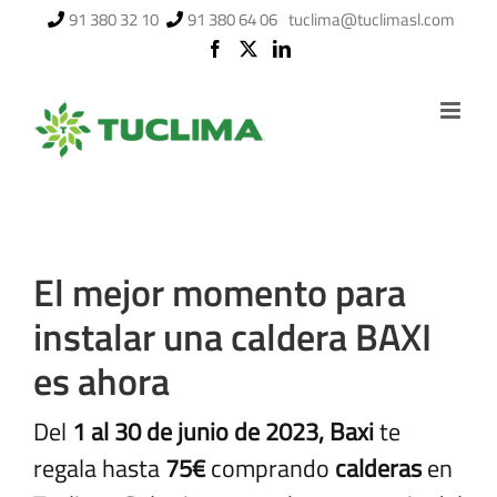
Saltar
91 380 32 10
91 380 64 06
tuclima@tuclimasl.com
al
contenido
El mejor momento para
instalar una caldera BAXI
es ahora
Del
1 al 30 de junio de 2023, Baxi
te
regala hasta
75€
comprando
calderas
en