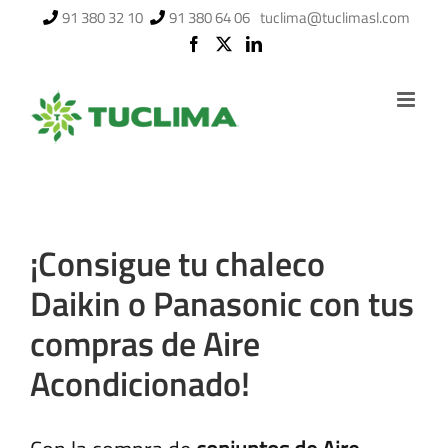
Saltar
91 380 32 10
91 380 64 06
tuclima@tuclimasl.com
al
contenido
¡Consigue tu chaleco
Daikin o Panasonic con tus
compras de Aire
Acondicionado!