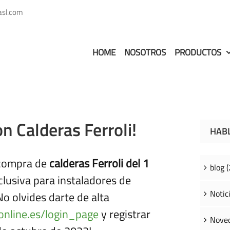
asl.com
HOME
NOSOTROS
PRODUCTOS
n Calderas Ferroli!
HAB
 compra de
calderas Ferroli del 1
blog (
lusiva para instaladores de
Notici
¡No olvides darte de alta
lonline.es/login_page
y registrar
Noved