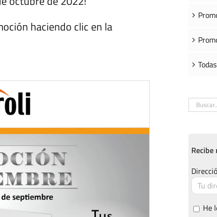
de octubre de 2022!
Promo
oción haciendo clic en la
Promo
Todas
Buscar:
Recibe 
Direcció
He l