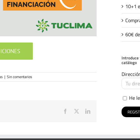
10+1 e
Compra
60€ de
ICIONES
Introduce 
catálogo
Direcció
as
|
Sin comentarios
He le
Facebook
X
LinkedIn