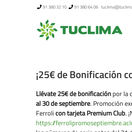
Saltar
91 380 32 10
91 380 64 06
tuclima@tuclim
al
contenido
¡25€ de Bonificación co
Llévate 25€ de bonificación
por la
al 30 de septiembre
. Promoción exc
Ferroli
con tarjeta Premium Club
. 
https://ferrolipromoseptiembre.ac