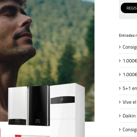
Entradas 
Consig
1.000€
1.000€
5+1 en
Vive e
Daikin
Consig