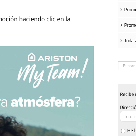
Promo
oción haciendo clic en la
Promo
Todas
Buscar:
Recibe 
Direcció
He l