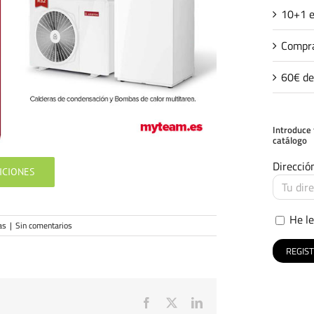
10+1 e
Compra
60€ de
Introduce 
catálogo
Direcció
ICIONES
He le
as
|
Sin comentarios
Facebook
X
LinkedIn