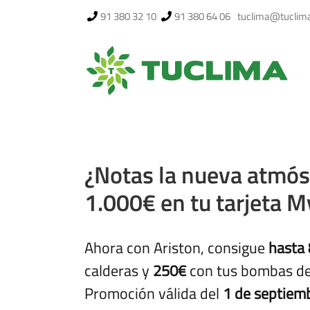
Saltar
91 380 32 10
91 380 64 06
tuclima@tuclim
al
contenido
¿Notas la nueva atmós
1.000€ en tu tarjeta 
Ahora con Ariston, consigue
hasta 
calderas y
250€
con tus bombas de
Promoción válida del
1 de septiemb