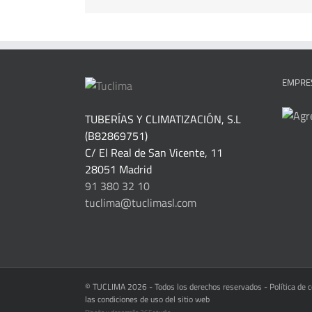
EMPRES
TUBERÍAS Y CLIMATIZACIÓN, S.L
(B82869751)
C/ El Real de San Vicente, 11
28051 Madrid
91 380 32 10
tuclima@tuclimasl.com
© TUCLIMA
2026 - Todos los derechos reservados -
Política de 
las condiciones de uso del sitio web