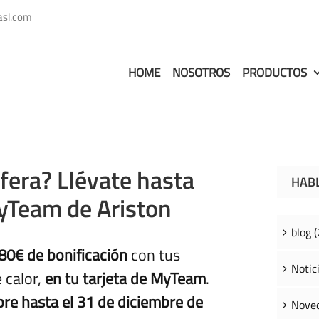
asl.com
HOME
NOSOTROS
PRODUCTOS
fera? Llévate hasta
HAB
MyTeam de Ariston
blog (
80€ de bonificación
con tus
Notici
 calor,
en tu tarjeta de MyTeam
.
re hasta el 31 de diciembre de
Noved