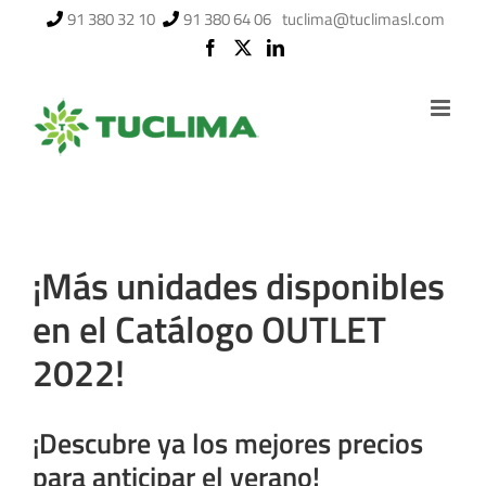
Saltar
91 380 32 10
91 380 64 06
tuclima@tuclimasl.com
al
contenido
¡Más unidades disponibles
en el Catálogo OUTLET
2022!
¡Descubre ya los mejores precios
para anticipar el verano!