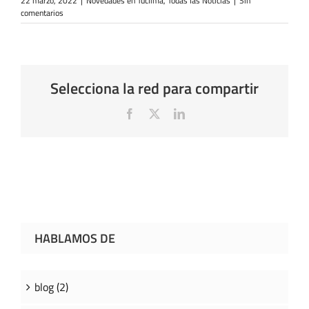
22 marzo, 2022
|
Novedades en Tuclima
,
Todas las Noticias
|
Sin
comentarios
Selecciona la red para compartir
Facebook
X
LinkedIn
HABLAMOS DE
blog (2)