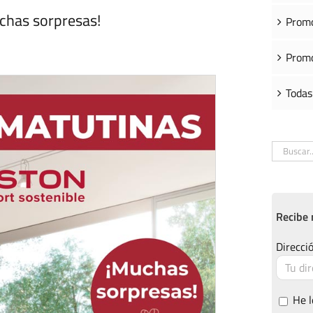
uchas sorpresas!
Promo
Promo
Todas
Buscar:
Recibe 
Direcció
He l