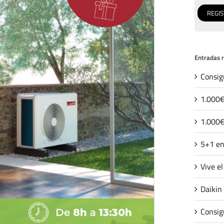
Entradas 
Consig
1.000€
1.000€
5+1 en
Vive e
Daikin
Consig