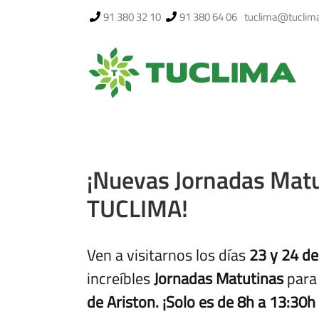
Saltar
91 380 32 10
91 380 64 06
tuclima@tuclim
al
contenido
¡Nuevas Jornadas Matu
TUCLIMA!
Ven a visitarnos los días
23 y 24 de
increíbles
Jornadas Matutinas
para 
de Ariston. ¡Solo es de 8h a 13:30h