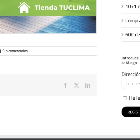
10+1 e
Compra
60€ de
|
Sin comentarios
Introduce 
catálogo
Direcció
Facebook
X
LinkedIn
He le