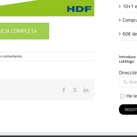
10+1 e
Compra
TICIA COMPLETA
60€ de
in comentarios
Introduce 
catálogo
Direcció
Facebook
X
LinkedIn
He le