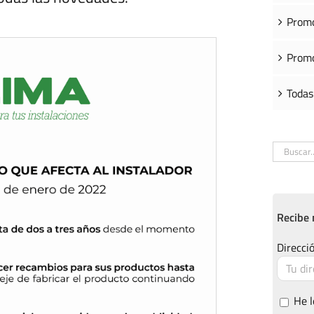
Promo
Promo
Todas
Buscar:
Recibe 
Direcció
He l