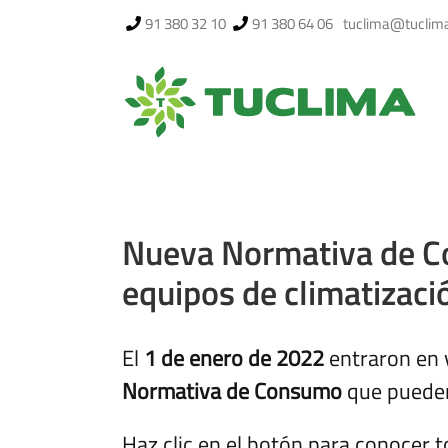
Saltar
91 380 32 10
91 380 64 06
tuclima@tuclim
al
contenido
Nueva Normativa de C
equipos de climatizaci
El
1 de enero de 2022
entraron en 
Normativa de Consumo
que pueden
Haz clic en el botón para conocer 