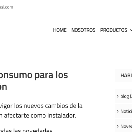
asl.com
HOME
NOSOTROS
PRODUCTOS
onsumo para los
HAB
ón
blog (
vigor los nuevos cambios de la
Notici
 afectarte como instalador.
Noved
todas las novedades.