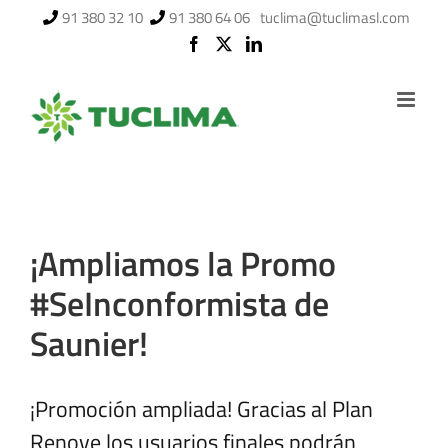
Saltar
91 380 32 10
91 380 64 06
tuclima@tuclimasl.com
al
contenido
¡Ampliamos la Promo
#SeInconformista de
Saunier!
¡Promoción ampliada! Gracias al Plan
Renove los usuarios finales podrán