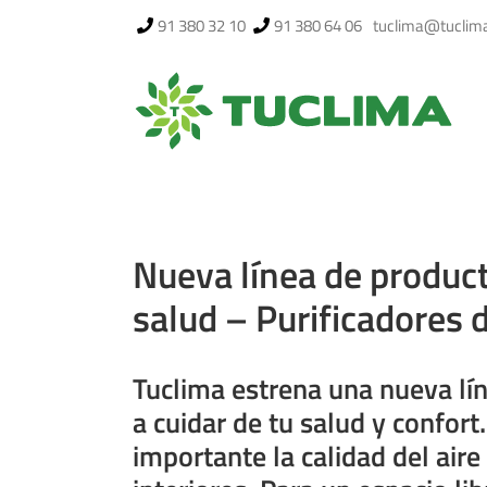
Saltar
91 380 32 10
91 380 64 06
tuclima@tuclim
al
contenido
Nueva línea de product
salud – Purificadores d
Tuclima estrena una nueva lí
a cuidar de tu salud y confo
importante la calidad del aire