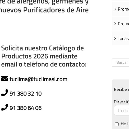
ibre de alérgenos, gérmenes y
nuevos Purificadores de Aire
Promo
Promo
Todas
Solicita nuestro Catálogo de
Productos 2026 mediante
Buscar:
email o teléfono de contacto:
tuclima@tuclimasl.com
Recibe 
91 380 32 10
Direcció
91 380 64 06
He l