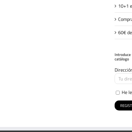
10+1 e
Compra
60€ de
Introduce 
catálogo
Direcció
He le