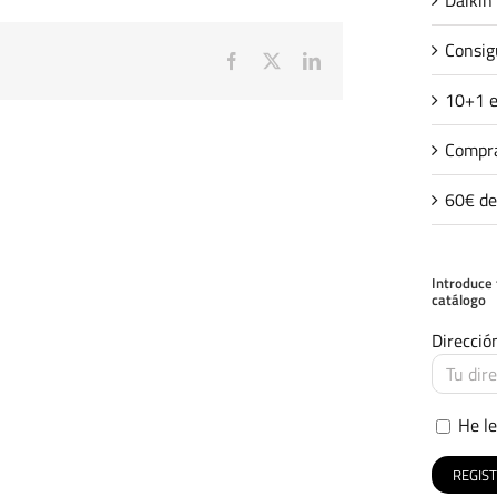
Consig
Facebook
X
LinkedIn
10+1 e
Compra
60€ de
Introduce 
catálogo
Direcció
He le