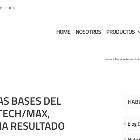
asl.com
HOME
NOSOTROS
PRODUCTOS
Inicio
Novedades en Tucl
AS BASES DEL
HAB
 TECH/MAX,
A RESULTADO
blog (
Notici