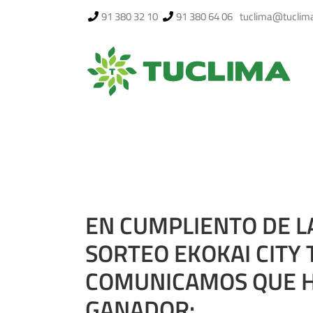
Saltar
91 380 32 10
91 380 64 06
tuclima@tuclim
al
contenido
EN CUMPLIENTO DE L
SORTEO EKOKAI CITY
COMUNICAMOS QUE H
GANADOR: