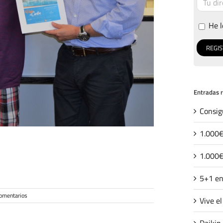
He l
Entradas 
Consig
1.000€
1.000€
5+1 en
comentarios
Vive e
Daikin