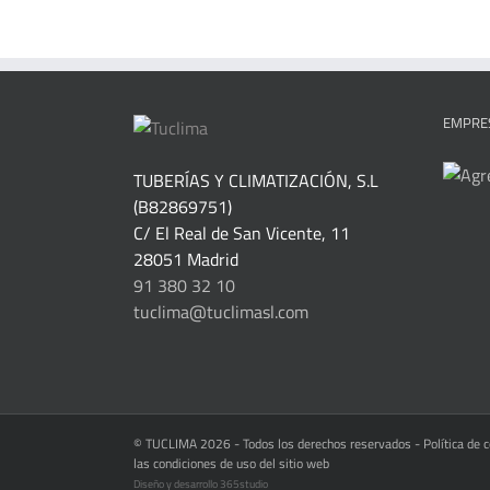
EMPRES
TUBERÍAS Y CLIMATIZACIÓN, S.L
(B82869751)
C/ El Real de San Vicente, 11
28051 Madrid
91 380 32 10
tuclima@tuclimasl.com
© TUCLIMA
2026 - Todos los derechos reservados -
Política de 
las condiciones de uso del sitio web
Diseño y desarrollo
365studio